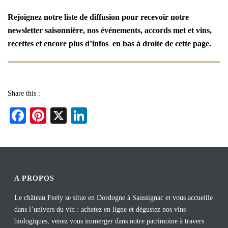
Rejoignez notre liste de diffusion pour recevoir notre
newsletter saisonnière, nos événements, accords met et vins,
recettes et encore plus d’infos en bas à droite de cette page.
Share this :
Fa
Pi
X
Li
ce
nt
nk
bo
er
ed
ok
es
In
t
A PROPOS
Le château Feely se situe en Dordogne à Saussignac et vous accueille
dans l’univers du vin : achetez en ligne et dégustez nos vins
biologiques, venez vous immerger dans notre patrimoine à travers