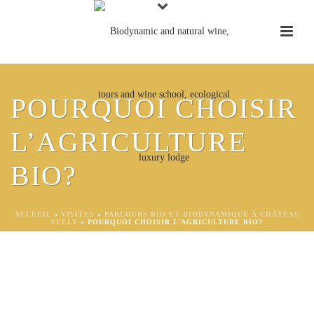
POURQUOI CHOISIR
L’AGRICULTURE
BIO?
ACCUEIL
»
VISITES
»
PARCOURS BIO ET BIODYNAMIQUE À CHÂTEAU
FEELY
»
POURQUOI CHOISIR L’AGRICULTURE BIO?