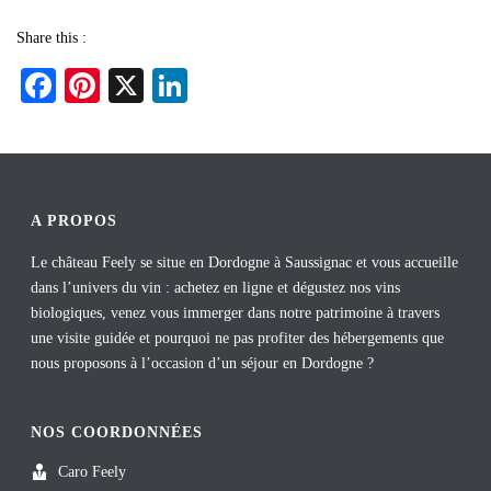
Share this :
Fa
Pi
X
Li
ce
nt
nk
bo
er
ed
ok
es
In
t
A PROPOS
Le château Feely se situe en Dordogne à Saussignac et vous accueille
dans l’univers du vin : achetez en ligne et dégustez nos vins
biologiques, venez vous immerger dans notre patrimoine à travers
une visite guidée et pourquoi ne pas profiter des hébergements que
nous proposons à l’occasion d’un séjour en Dordogne ?
NOS COORDONNÉES
Caro Feely