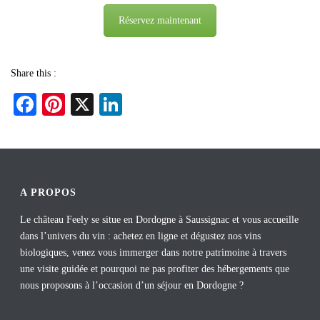
Réservez maintenant
Share this :
Fa
Pi
X
Li
ce
nt
nk
bo
er
ed
ok
es
In
t
A PROPOS
Le château Feely se situe en Dordogne à Saussignac et vous accueille
dans l’univers du vin : achetez en ligne et dégustez nos vins
biologiques, venez vous immerger dans notre patrimoine à travers
une visite guidée et pourquoi ne pas profiter des hébergements que
nous proposons à l’occasion d’un séjour en Dordogne ?