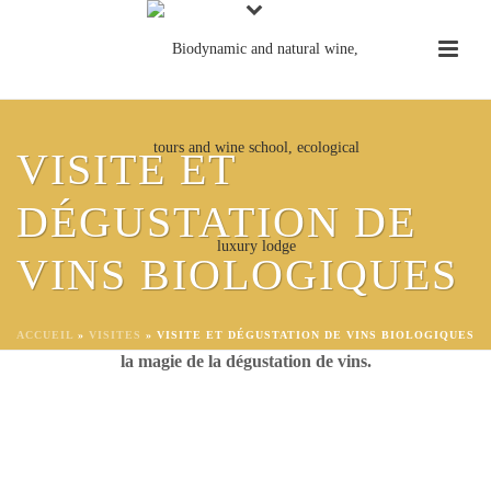
VISITE ET
DÉGUSTATION DE
VISITE D'UNE HEURE DANS
VINS BIOLOGIQUES
UN VIGNOBLE BIO
Visitez un magnifique vignoble biologique primé et découvrez
ACCUEIL
»
VISITES
»
VISITE ET DÉGUSTATION DE VINS BIOLOGIQUES
la magie de la dégustation de vins.