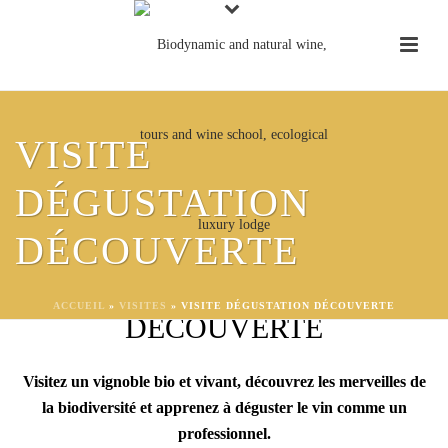
VISITE
DÉGUSTATION
VISITE DE DEUX HEURES
DÉCOUVERTE
D'UN VIGNOBLE
BIOLOGIQUE - VISITE
ACCUEIL
»
VISITES
»
VISITE DÉGUSTATION DÉCOUVERTE
DÉCOUVERTE
Visitez un vignoble bio et vivant, découvrez les merveilles de
la biodiversité et apprenez à déguster le vin comme un
professionnel.