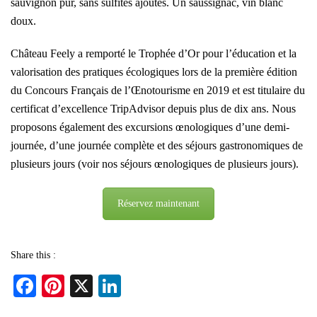
sauvignon pur, sans sulfites ajoutés. Un saussignac, vin blanc
doux.
Château Feely a remporté le Trophée d’Or pour l’éducation et la
valorisation des pratiques écologiques lors de la première édition
du Concours Français de l’Œnotourisme en 2019 et est titulaire du
certificat d’excellence TripAdvisor depuis plus de dix ans. Nous
proposons également des excursions œnologiques d’une demi-
journée, d’une journée complète et des séjours gastronomiques de
plusieurs jours (voir nos séjours œnologiques de plusieurs jours).
Réservez maintenant
Share this :
Fa
Pi
X
Li
ce
nt
nk