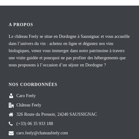
bo
er
ed
ok
es
In
t
A PROPOS
Le château Feely se situe en Dordogne à Saussignac et vous accueille
dans l’univers du vin : achetez en ligne et dégustez nos vins
biologiques, venez vous immerger dans notre patrimoine à travers
une visite guidée et pourquoi ne pas profiter des hébergements que
nous proposons à l’occasion d’un séjour en Dordogne ?
NOS COORDONNÉES
Caro Feely
Château Feely
326 Route du Pressoir, 24240 SAUSSIGNAC
(+33) 06 35 933 188
caro.feely@chateaufeely.com