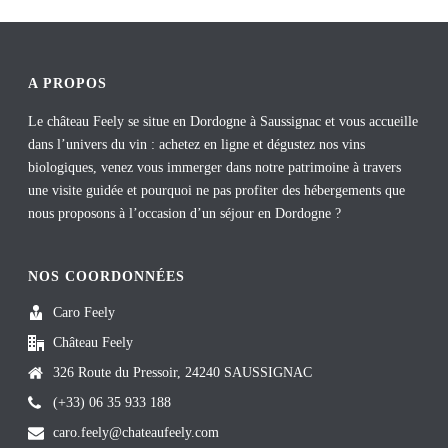
bo
er
ed
ok
es
In
t
A PROPOS
Le château Feely se situe en Dordogne à Saussignac et vous accueille
dans l’univers du vin : achetez en ligne et dégustez nos vins
biologiques, venez vous immerger dans notre patrimoine à travers
une visite guidée et pourquoi ne pas profiter des hébergements que
nous proposons à l’occasion d’un séjour en Dordogne ?
NOS COORDONNÉES
Caro Feely
Château Feely
326 Route du Pressoir, 24240 SAUSSIGNAC
(+33) 06 35 933 188
caro.feely@chateaufeely.com