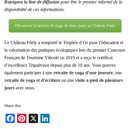
Rejoignez la liste de diffusion
pour être le premier informé de la
disponibilité de ces informations.
Découvrez la retraite de yoga de deux jours au Château Feely
Le Château Féely a remporté le
Trophée d’Or pour l’éducation et
la valorisation des pratiques écologiques lors du premier Concours
Français de Tourisme Viticole en 2019
et a reçu le certificat
d’excellence Tripadvisor depuis plus de 10 ans. Vous pouvez
également participer à une
retraite de yoga d’une journée
, une
retraite de yoga et d’écriture
ou une
visite à pied de plusieurs
jours
avec nous.
Share this :
Fa
Pi
X
Li
ce
nt
nk