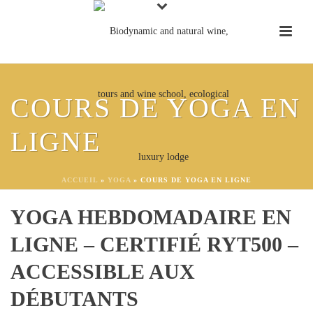
COURS DE YOGA EN
LIGNE
COURS DE YOGA EN LIGNE
AVEC CARO FEELY
ACCUEIL
»
YOGA
»
COURS DE YOGA EN LIGNE
YOGA HEBDOMADAIRE EN
LIGNE – CERTIFIÉ RYT500 –
ACCESSIBLE AUX
DÉBUTANTS