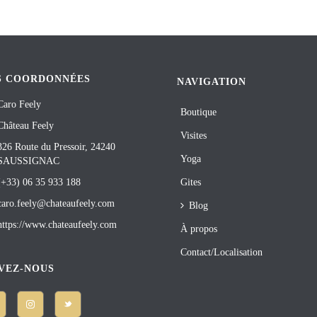
S COORDONNÉES
NAVIGATION
Caro Feely
Boutique
Château Feely
Visites
326 Route du Pressoir, 24240
Yoga
SAUSSIGNAC
(+33) 06 35 933 188
Gites
caro.feely@chateaufeely.com
Blog
https://www.chateaufeely.com
À propos
Contact/Localisation
VEZ-NOUS