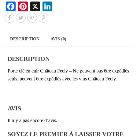
Fa
Pi
X
Li
ce
nt
nk
bo
er
ed
ok
es
In
DESCRIPTION
AVIS (0)
t
DESCRIPTION
Porte clé en cuir Château Feely – Ne peuvent pas être expédiés
seuls, peuvent être expédiés avec les vins Château Feely.
AVIS
Il n’y a pas encore d’avis.
SOYEZ LE PREMIER À LAISSER VOTRE