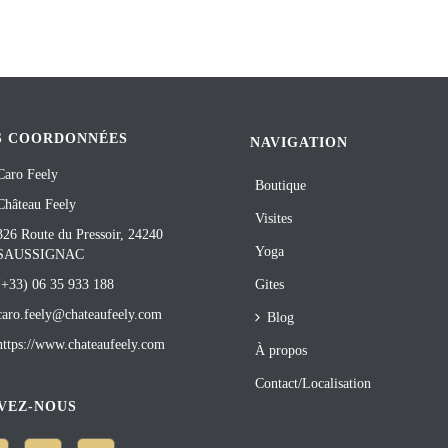
S COORDONNÉES
NAVIGATION
Caro Feely
Boutique
Château Feely
Visites
326 Route du Pressoir, 24240
Yoga
SAUSSIGNAC
(+33) 06 35 933 188
Gites
caro.feely@chateaufeely.com
Blog
https://www.chateaufeely.com
À propos
Contact/Localisation
VEZ-NOUS