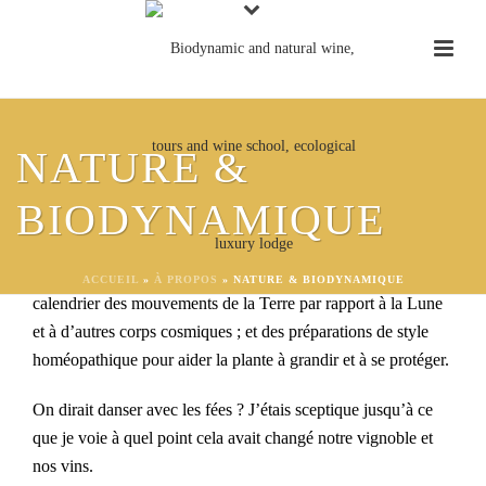
Qu’est-ce que la
NATURE &
biodynamique ?
BIODYNAMIQUE
La biodynamique est une méthode agricole holistique qui
utilise deux outils principaux ; travaillant en harmonie avec le
ACCUEIL
»
À PROPOS
»
NATURE & BIODYNAMIQUE
calendrier des mouvements de la Terre par rapport à la Lune
et à d’autres corps cosmiques ; et des préparations de style
homéopathique pour aider la plante à grandir et à se protéger.
On dirait danser avec les fées ? J’étais sceptique jusqu’à ce
que je voie à quel point cela avait changé notre vignoble et
nos vins.