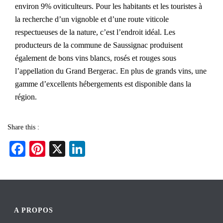
environ 9% oviticulteurs. Pour les habitants et les touristes à
la recherche d’un vignoble et d’une route viticole
respectueuses de la nature, c’est l’endroit idéal. Les
producteurs de la commune de Saussignac produisent
également de bons vins blancs, rosés et rouges sous
l’appellation du Grand Bergerac. En plus de grands vins, une
gamme d’excellents hébergements est disponible dans la
région.
Share this :
Fa
Pi
X
Li
ce
nt
nk
bo
er
ed
ok
es
In
t
A PROPOS