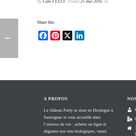
By
Caro FEELY
Posted
25 mai 2016
In
Share this :
Fa
Pi
X
Li
ce
nt
nk
bo
er
ed
ok
es
In
t
A PROPOS
NO
Le château Feely se situe en Dordogne à
Saussignac et vous accueille dans
l’univers du vin : achetez en ligne et
dégustez nos vins biologiques, venez