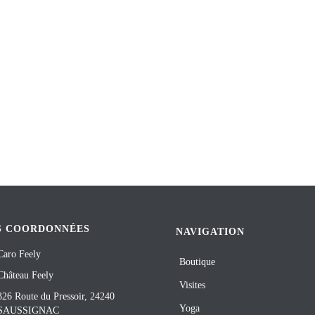
S COORDONNÉES
NAVIGATION
Caro Feely
Boutique
Château Feely
Visites
326 Route du Pressoir, 24240
Yoga
SAUSSIGNAC