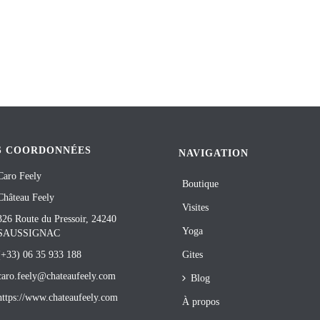
S COORDONNÉES
NAVIGATION
Caro Feely
Boutique
Château Feely
Visites
326 Route du Pressoir, 24240
Yoga
SAUSSIGNAC
(+33) 06 35 933 188
Gites
caro.feely@chateaufeely.com
Blog
https://www.chateaufeely.com
À propos