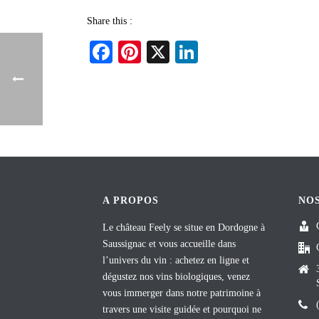
Share this :
Fa
Pi
X
Li
ce
nt
nk
bo
er
ed
ok
es
In
t
A PROPOS
NO
Le château Feely se situe en Dordogne à
Saussignac et vous accueille dans
l’univers du vin : achetez en ligne et
dégustez nos vins biologiques, venez
vous immerger dans notre patrimoine à
travers une visite guidée et pourquoi ne