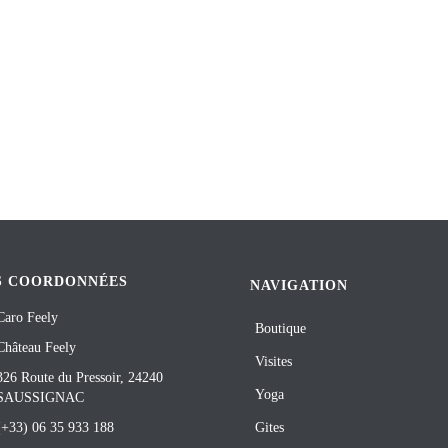
S COORDONNÉES
NAVIGATION
Caro Feely
Boutique
Château Feely
Visites
326 Route du Pressoir, 24240
Yoga
SAUSSIGNAC
(+33) 06 35 933 188
Gites