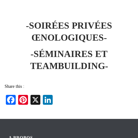
-SOIRÉES PRIVÉES
ŒNOLOGIQUES-
-SÉMINAIRES ET
TEAMBUILDING-
Share this :
Fa
Pi
X
Li
ce
nt
nk
bo
er
ed
ok
es
In
A PROPOS