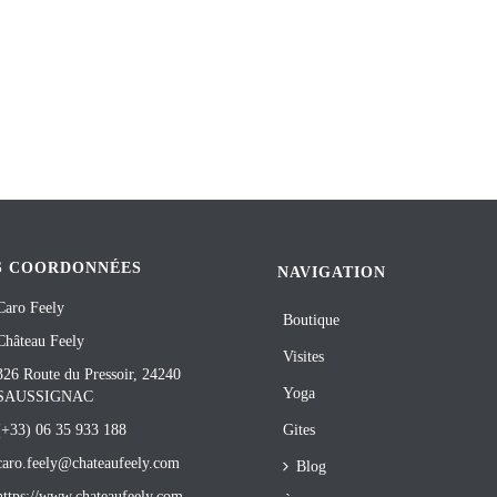
S COORDONNÉES
NAVIGATION
Caro Feely
Boutique
Château Feely
Visites
326 Route du Pressoir, 24240
Yoga
SAUSSIGNAC
(+33) 06 35 933 188
Gites
caro.feely@chateaufeely.com
Blog
https://www.chateaufeely.com