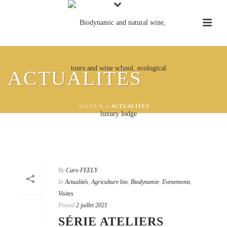
ACTUALITÉS
ACCUEIL
»
ACTUALITÉS
By
Caro FEELY
In
Actualités
,
Agriculture bio
,
Biodynamie
,
Evenements
,
Visites
Posted
2 juillet 2021
SÉRIE ATELIERS