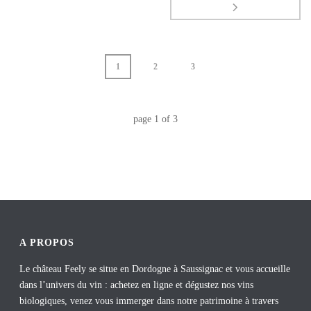
1
2
3
page
1
of
3
A PROPOS
Le château Feely se situe en Dordogne à Saussignac et vous accueille
dans l’univers du vin : achetez en ligne et dégustez nos vins
biologiques, venez vous immerger dans notre patrimoine à travers