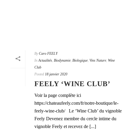
By
Caro FEELY
In
Actualités
,
Biodynamie
,
Biologique
,
Vins Nature
,
Wine
Club
Posted
18 janvier 2020
FEELY ‘WINE CLUB’
Voir la page complète ici
https://chateaufeely.com/fr/notre-boutique/le-
feely-wine-club/ Le ‘Wine Club’ du vignoble
Feely Devenez membre du cercle intime du
vignoble Feely et recevez de [...]