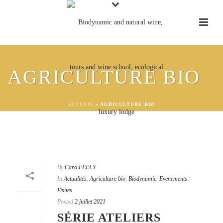
AGRICULTURE BIO
ACCUEIL
»
AGRICULTURE BIO
By
Caro FEELY
In
Actualités
,
Agriculture bio
,
Biodynamie
,
Evenements
,
Visites
Posted
2 juillet 2021
SÉRIE ATELIERS