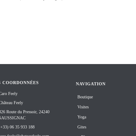
S COORDONNÉES
NAVIGATION
Caro Feely
Boutique
Château Feely
Visites
326 Route du Pressoir, 24240
Yoga
SAUSSIGNAC
(+33) 06 35 933 188
Gites