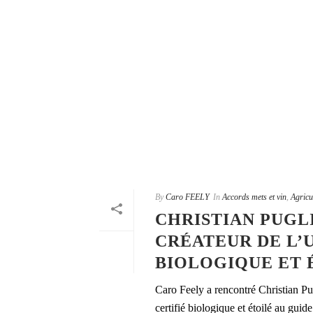
By
Caro FEELY
In
Accords mets et vin
,
Agricu
CHRISTIAN PUGLI
CRÉATEUR DE L’
BIOLOGIQUE ET 
Caro Feely a rencontré Christian Pug
certifié biologique et étoilé au gui