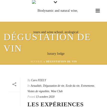
DÉGUSTATION DE
VIN
ACCUEIL
»
DÉGUSTATION DE VIN
By
Caro FEELY
In
Actualités
,
Dégustation de vin
,
Ecole du vin
,
Evenements
,
Visites de vignobles
,
Wine Club
Posted
13 octobre 2020
LES EXPÉRIENCES