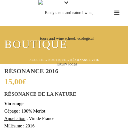
BOUTIQUE
ACCUEIL
»
BOUTIQUE
»
RÉSONANCE 2016
RÉSONANCE 2016
15,00
€
RÉSONANCE DE LA NATURE
Vin rouge
Cépage
: 100% Merlot
Appellation
: Vin de France
Millésime
: 2016