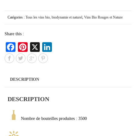
Catégories :
Tous les vins bio, biodynamie et naturel
,
Vins Bio Rouges et Nature
Share this :
Fa
Pi
X
Li
ce
nt
nk
bo
er
ed
ok
es
In
DESCRIPTION
t
DESCRIPTION
Nombre de bouteilles produites : 3500