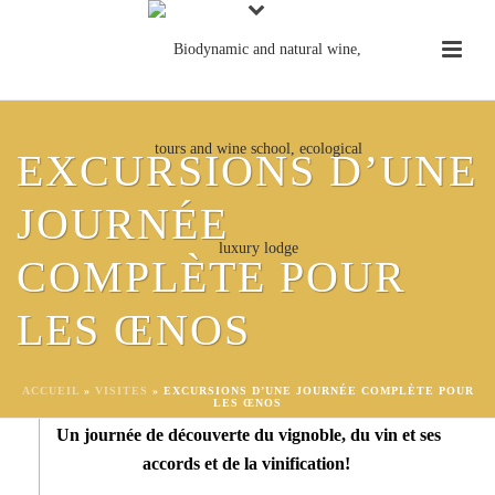
TOUTES LES VISITES
EXCURSIONS D’UNE
JOURNÉE
L'AVENTURE DU VIN
COMPLÈTE POUR
132€
LES ŒNOS
ACCUEIL
»
VISITES
»
EXCURSIONS D’UNE JOURNÉE COMPLÈTE POUR
LES ŒNOS
Un journée de découverte du vignoble, du vin et ses
accords et de la vinification!