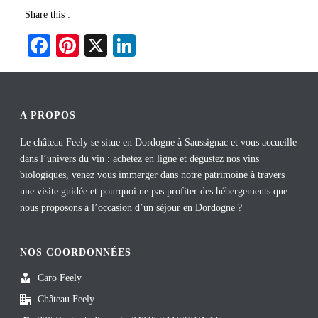
Share this :
Fa
Pi
X
Li
ce
nt
nk
bo
er
ed
ok
es
In
A PROPOS
t
Le château Feely se situe en Dordogne à Saussignac et vous accueille
dans l’univers du vin : achetez en ligne et dégustez nos vins
biologiques, venez vous immerger dans notre patrimoine à travers
une visite guidée et pourquoi ne pas profiter des hébergements que
nous proposons à l’occasion d’un séjour en Dordogne ?
NOS COORDONNÉES
Caro Feely
Château Feely