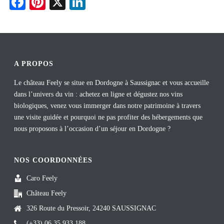
Fa
Pi
X
Li
ce
nt
nk
bo
er
ed
ok
es
In
t
A PROPOS
Le château Feely se situe en Dordogne à Saussignac et vous accueille
dans l’univers du vin : achetez en ligne et dégustez nos vins
biologiques, venez vous immerger dans notre patrimoine à travers
une visite guidée et pourquoi ne pas profiter des hébergements que
nous proposons à l’occasion d’un séjour en Dordogne ?
NOS COORDONNÉES
Caro Feely
Château Feely
326 Route du Pressoir, 24240 SAUSSIGNAC
(+33) 06 35 933 188