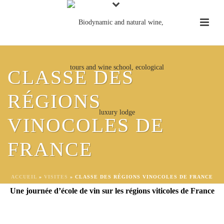
CLASSE DES
RÉGIONS
COURS DE VIN D’UNE
VINOCOLES DE
JOURNÉE COMPLÈTE DES
RÉGIONS VITICOLES DE
FRANCE
FRANCE
ACCUEIL
»
VISITES
»
CLASSE DES RÉGIONS VINOCOLES DE FRANCE
Une journée d’école de vin sur les régions viticoles de France