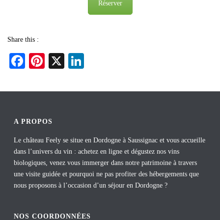
Réserver
Share this :
Fa
Pi
X
Li
ce
nt
nk
bo
er
ed
ok
es
In
t
A PROPOS
Le château Feely se situe en Dordogne à Saussignac et vous accueille
dans l’univers du vin : achetez en ligne et dégustez nos vins
biologiques, venez vous immerger dans notre patrimoine à travers
une visite guidée et pourquoi ne pas profiter des hébergements que
nous proposons à l’occasion d’un séjour en Dordogne ?
NOS COORDONNÉES