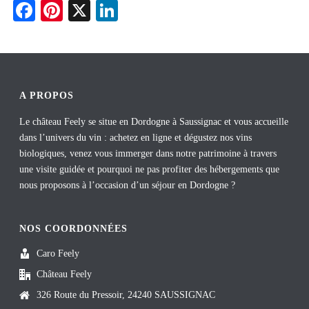
Fa
Pi
X
Li
ce
nt
nk
bo
er
ed
ok
es
In
t
A PROPOS
Le château Feely se situe en Dordogne à Saussignac et vous accueille
dans l’univers du vin : achetez en ligne et dégustez nos vins
biologiques, venez vous immerger dans notre patrimoine à travers
une visite guidée et pourquoi ne pas profiter des hébergements que
nous proposons à l’occasion d’un séjour en Dordogne ?
NOS COORDONNÉES
Caro Feely
Château Feely
326 Route du Pressoir, 24240 SAUSSIGNAC