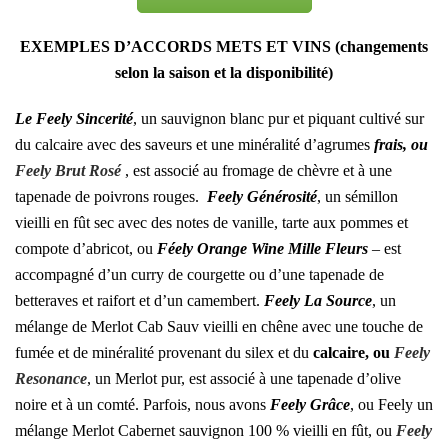
EXEMPLES D’ACCORDS METS ET VINS (changements
selon la saison et la disponibilité)
Le Feely Sincerité
, un sauvignon blanc pur et piquant cultivé sur
du calcaire avec des saveurs et une minéralité d’agrumes
frais, ou
Feely Brut Rosé
, est associé au fromage de chèvre et à une
tapenade de poivrons rouges.
Feely Générosité
, un sémillon
vieilli en fût sec avec des notes de vanille, tarte aux pommes et
compote d’abricot, ou
Féely Orange Wine Mille Fleurs
– est
accompagné d’un curry de courgette ou d’une tapenade de
betteraves et raifort et d’un camembert.
Feely La Source
, un
mélange de Merlot Cab Sauv vieilli en chêne avec une touche de
fumée et de minéralité provenant du silex et du
calcaire, ou
Feely
Resonance
, un Merlot pur, est associé à une tapenade d’olive
noire et à un comté. Parfois, nous avons
Feely Grâce
, ou Feely un
mélange Merlot Cabernet sauvignon 100 % vieilli en fût, ou
Feely