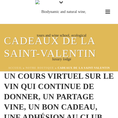
SAINT-VALENTIN :
CADEAUX DE LA
QU’AIMERIEZ-VOUS
SAINT-VALENTIN
LE PLUS ?
ACCUEIL
»
NOTRE BOUTIQUE
»
CADEAUX DE LA SAINT-VALENTIN
UN
COURS VIRTUEL SUR LE
VIN QUI CONTINUE DE
DONNER
, UN
PARTAGE
VINE
, UN
BON CADEAU
,
UNE ADHÉSION AU CLUB