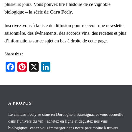
plusieurs jours
. Vous pouvez lire l’histoire de ce vignoble
biologique –
la série de Caro Feely
.
Inscrivez-vous à la liste de diffusion pour recevoir une newsletter
saisonnière, des événements, des accords vins, des recettes et plus
d’informations sur ce sujet en bas à droite de cette page.
Share this :
Fa
Pi
X
Li
ce
nt
nk
bo
er
ed
ok
es
In
t
A PROPOS
Le château Feely se situe en Dordogne à Saussignac et vous accueille
dans l’univers du vin : achetez en ligne et dégustez nos vins
biologiques, venez vous immerger dans notre patrimoine à travers